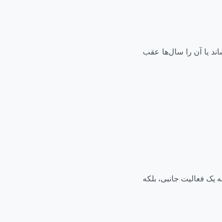
د یک اکوسیستم را به جمع ۲۰ رتبه نخست برساند یا آن را سال‌ها عقب
 یک فعالیت جانبی، بلکه