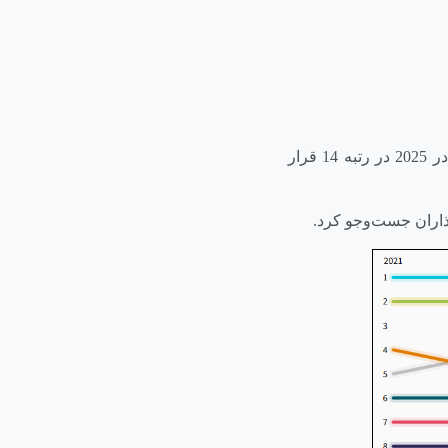
بنگلورو که یکی از بزرگ‌ترین مراکز تولید استارتاپ در جهان است، جایگاهی نوسانی داشته و در 2025 در رتبه 14 قرار
گذاران جست‌وجو کرد.