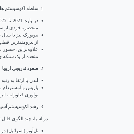
سلطه اکوسیستم های
منحصر‌به‌فردی از س
از نیرومندترین قطب
متحده از یک شبکه چ
صعود تدریجی اروپا
لندن با ارتقا به رتبه دوم در 2025، بهترین عملکرد خود در پنج سال
پاریس و آمستردام نی
نوآوری فناورانه، ان
رشد اکوسیستم آسیا
در آسیا، چند الگوی قابل
تل‌آویو (اسرائیل) در رتبه 4، با ت