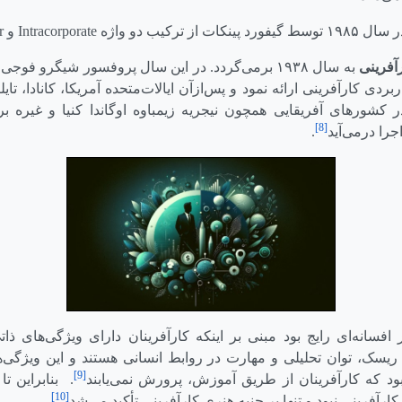
۱۹۸ توسط گیفورد پینکات از ترکیب دو واژه
Intracorporate
و
r
فرینی
به سال ۱۹۳۸ برمی‌گردد. در این سال پروفسور شیگرو فو
دی کارآفرینی ارائه نمود و پس‌ازآن ایالات‌متحده آمریکا، کانادا، تایلن
 کشورهای آفریقایی همچون نیجریه زیمباوه اوگاندا کنیا و غیره بر
[8]
جرا درمی‌آید
.
 افسانه‌ای رایج بود مبنی بر اینکه کارآفرینان دارای ویژگی‌های ذا
ریسک، توان تحلیلی و مهارت در روابط انسانی هستند و این ویژگی‌ها 
[9]
د که کارآفرینان از طریق آموزش، پرورش نمی‌یابند
. بنابراین ت
[10]
ارآفرینی نبود و تنها بر جنبه هنری کارآفرینی تأکید می‌شد
.